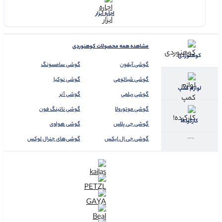
اجاره ابزار
مشاهده همه محصولات کوهنوردی
کوهنوردی
گوشی آیفون
گوشی سامسونگ
گوشی شیائومی
گوشی نوکیا
لوازم کمپ
گوشی ریلمی
گوشی آنر
گوشی موتورولا
گوشی ناتینگ فون
کارکرده!
گوشی جی پلاس
گوشی هواوی
گوشی جی ال ایکس
گوشی‌های جنرال لوکس
گیمینگ
گوشی داریا
گوشی گوگل
گوشی اوپو
گوشی موبایل تکنو
گوشی وان پلاس
گوشی موبایل دوجی
غارنوردی
کفش کوه نودری