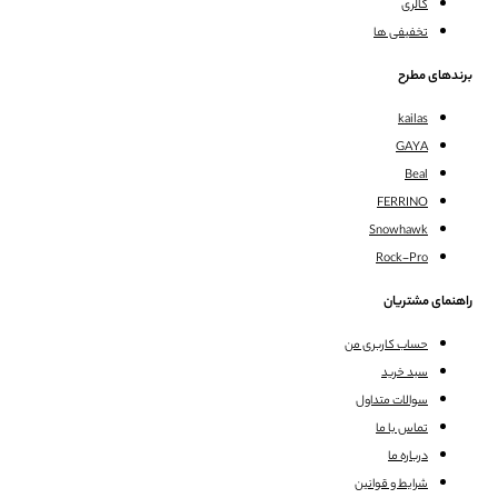
گالری
تخفیفی ها
برندهای مطرح
kailas
GAYA
Beal
FERRINO
Snowhawk
Rock-Pro
راهنمای مشتریان
حساب کاربری من
سبد خرید
سوالات متداول
تماس با ما
درباره ما
شرایط و قوانین